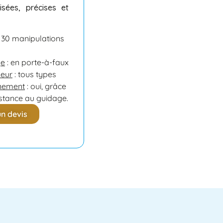
isées, précises et
e 30 manipulations
ge
: en porte-à-faux
seur
: tous types
nnement
: oui, grâce
istance au guidage.
un devis