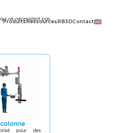
 qui ne nécessitent pas
Produits
Ressources
RB3D
Contact
colonne
torisé pour des