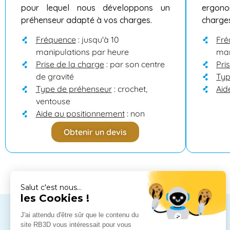
pour lequel nous développons un
ergon
préhenseur adapté à vos charges.
charges
Fréquence
: jusqu'à 10
Fré
manipulations par heure
man
Prise de la charge
: par son centre
Pri
de gravité
Typ
Type de préhenseur
: crochet,
Aid
ventouse
Aide au positionnement
: non
Obtenir un devis
Salut c'est nous...
les Cookies !
J'ai attendu d'être sûr que le contenu du
site RB3D vous intéressait pour vous