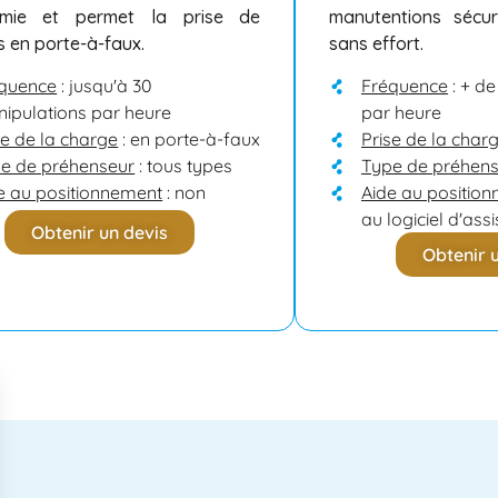
omie et permet la prise de
manutentions sécur
 en porte-à-faux.
sans effort.
quence
: jusqu'à 30
Fréquence
: + d
ipulations par heure
par heure
se de la charge
: en porte-à-faux
Prise de la char
e de préhenseur
: tous types
Type de préhen
e au positionnement
: non
Aide au positio
au logiciel d'ass
Obtenir un devis
Obtenir 